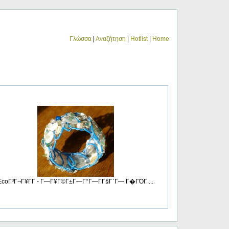
Γλώσσα
|
Αναζήτηση
|
Hotlist
|
Home
EcoΓ³Γ¬Γ¥ΓΓ­ - Γ—Γ¥Γ©Γ±Γ―Γ°Γ―ΓΓ§Γ΄Γ― Γ�ΓΌΓ ...