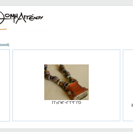
found)
ΓΓ±Γ¥Γ¬Γ΅Γ³Γ΄ΓΌ