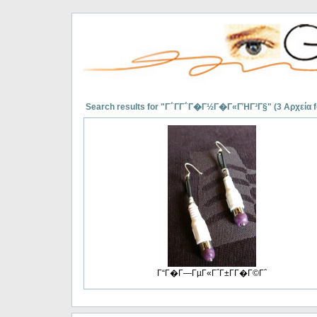
Search results for "Γ΅Γ­Γ΅Γ�Γ½Γ�Γ«ΓΉΓ³Γ§" (3 Αρχεία 
Γ“Γ�Γ―ΓµΓ«Γ΅Γ±ΓΓ�Γ©Γ΅