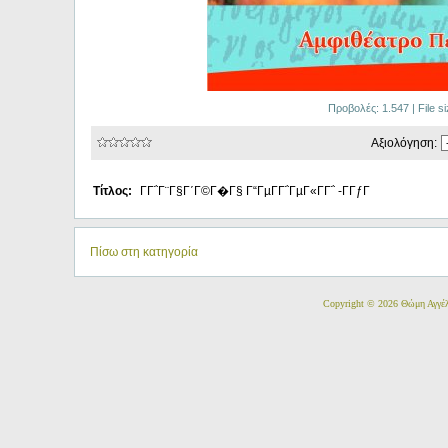
Προβολές: 1.547 | File 
Αξιολόγηση:
Τίτλος:
ΓΓ΅Γ¨Γ§Γ΄Γ©Γ�Γ§ Γ“ΓµΓ­Γ΅ΓµΓ«ΓΓ΅ -ΓΓƒΓ
Πίσω στη κατηγορία
Copyright © 2026 Θώμη Αγγέ