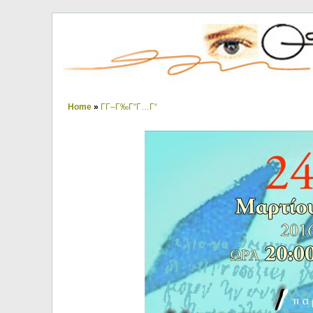
Home
»
ΓΓ–Γ‰Γ“Γ…Γ“