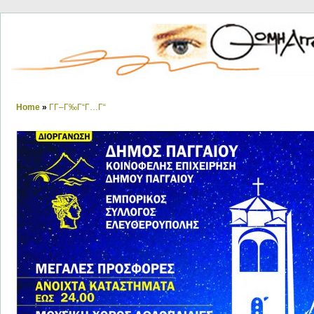
Home
»
ΓΓ–Γ‰Γ“Γ…Γ“