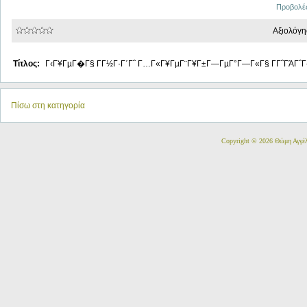
Προβολές
Αξιολόγη
Τίτλος:
Γ‹Γ¥ΓµΓ�Γ§ ΓΓ½Γ·Γ΄Γ΅ Γ…Γ«Γ¥ΓµΓ¨Γ¥Γ±Γ―ΓµΓ°Γ―Γ«Γ§ ΓΓ΅ΓΆΓ΅Γ
Πίσω στη κατηγορία
Copyright © 2026 Θώμη Αγγέ