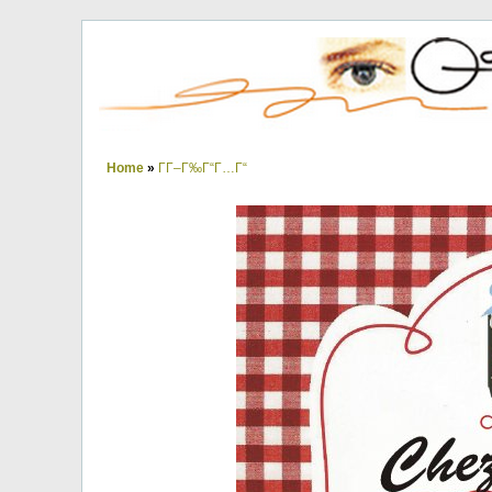
Home
»
ΓΓ–Γ‰Γ“Γ…Γ“