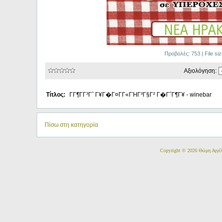
Προβολές: 753 | File s
Αξιολόγηση:
Τίτλος:
ΓΓ¶ΓΓ³Γ΅ Γ¥Γ�Γ¤ΓΓ«ΓΉΓ³Γ§Γ² Γ�Γ΅Γ¶Γ¥ - winebar
Πίσω στη κατηγορία
Copyright © 2026 Θώμη Αγγέ