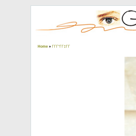
Home
»
ΓΓΓ“ΓΓ‡ΓΓ