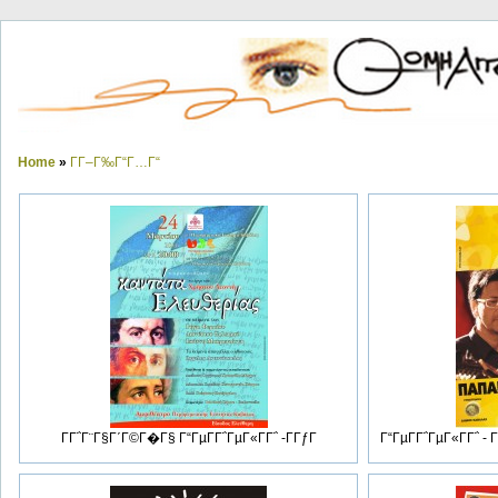
Home
»
ΓΓ–Γ‰Γ“Γ…Γ“
ΓΓ΅Γ¨Γ§Γ΄Γ©Γ�Γ§ Γ“ΓµΓ­Γ΅ΓµΓ«ΓΓ΅ -ΓΓƒΓ
Γ“ΓµΓ­Γ΅ΓµΓ«ΓΓ΅ -