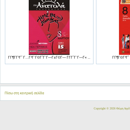
ΓΓ¶ΓΓ³Γ΅ Γ…Γ³Γ΄Γ©Γ΅Γ΄Γ―Γ±Γ©Γ― ΓΓ­Γ΅Γ΄Γ―Γ« ...
ΓΓ¶Γ©Γ³Γ΅ 
Πίσω στη κεντρική σελίδα
Copyright © 2026 Θώμη Αγγέ